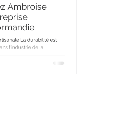
ise
reprise
Normandie
rtisanale La durabilité est
s l'industrie de la
ecteur artisanal. .Chez
rise artisanale en
en place une stratégie
é par le choix des Ingrédients
ues et non synthétiques. -
iel, cire propolis et plusieurs pla