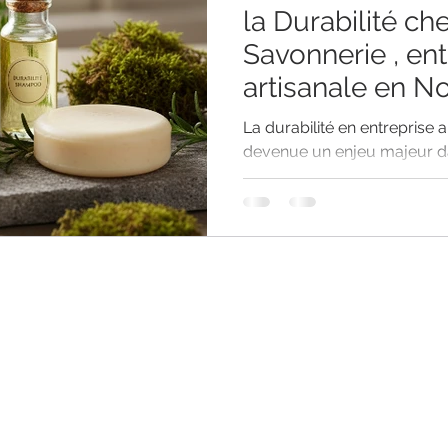
la Durabilité chez Ambro
Savonnerie , ent
artisanale en 
La durabilité en entreprise a
devenue un enjeu majeur dan
cosmétique, même dans le s
Ambroise Savonnerie, entrep
Normandie, nous avons mis 
définie ainsi: 1. La durabilit
🌱 - Ingrédients Naturels : Nous utilisons des ingrédients
d'origine naturelle, biologiq
Sourcing Local : M