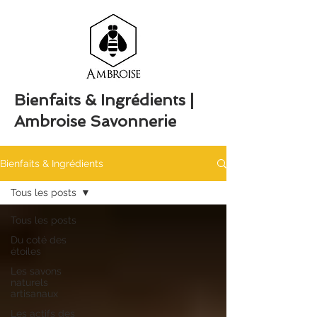
Bienfaits & Ingrédients |
Ambroise Savonnerie
Bienfaits & Ingrédients
Tous les posts
Tous les posts
Du coté des
étoiles
Les savons
naturels
artisanaux
Les actifs des