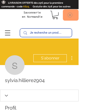
🐝
LIVRAISON OFFERTE dès 25€ pour la première
commande - code
AS25.
Gratuite dès 75€ pour les autres
Savonnerie
en
Normandie
Ambroise
Plus d'actions
S'abonner
sylvia.hilliere2904
sylvia.hilliere2904
Profil