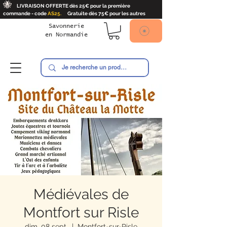
🐝
LIVRAISON OFFERTE dès 25€ pour la première
commande - code
AS25.
Gratuite dès 75€ pour les autres
Savonnerie
en
Normandie
Ambroise
Médiévales de
Montfort sur Risle
dim. 08 sept.
  |  
Montfort-sur-Risle