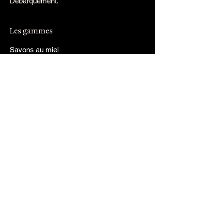
Débarquement.
Les gammes
Savons au miel
Visage
Corps
Hygiène
Cheveux
L'homme
Informations
Mentions légales
CGV
Livraison
Confidentialité
Programme de fidélité
Parrainage
Les nouveautés