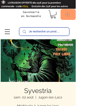
🐝
LIVRAISON OFFERTE dès 25€ pour la première
commande - code
AS25.
Gratuite dès 75€ pour les autres
Savonnerie
en
Normandie
Ambroise
Syvestria
sam. 02 août
  |  
Jugon-les-Lacs
Médiévale à Jugon les lacs