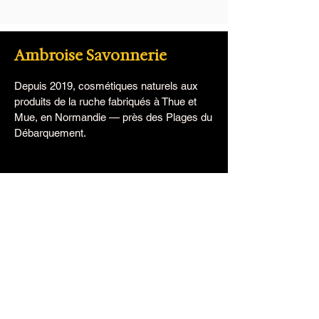
Ambroise Savonnerie
Depuis 2019, cosmétiques naturels aux
produits de la ruche fabriqués à Thue et
Mue, en Normandie — près des Plages du
Débarquement.
Les gammes
Savons au miel
Visage
Corps
Hygiène
Cheveux
L'homme