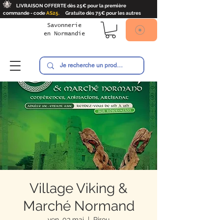
🐝
LIVRAISON OFFERTE dès 25€ pour la première
commande - code
AS25.
Gratuite dès 75€ pour les autres
Savonnerie
en
Normandie
Ambroise
Village Viking &
Marché Normand
ven. 03 mai
  |  
Pirou