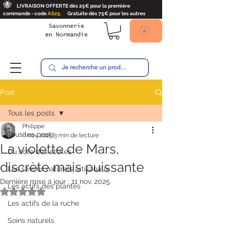
🐝
LIVRAISON OFFERTE dès 25€ pour la première
commande - code
AS25.
Gratuite dès 75€ pour les autres
Savonnerie
en
Normandie
Ambroise
Post
Tous les posts
Philippe
Tous les posts
6 nov. 2025
3 min de lecture
La violette de Mars,
Du coté des étoiles
discrète mais puissante
Les savons naturels artisanaux
Dernière mise à jour :
11 nov. 2025
Les actifs des plantes
Noté NaN étoiles sur 5.
Les actifs de la ruche
Soins naturels