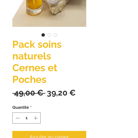
Pack soins
naturels
Cernes et
Poches
Prix
Prix
 49,00 € 
39,20 €
original
promotionnel
Quantité
*
Ajouter au panier