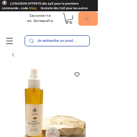
🐝
LIVRAISON OFFERTE dès 25€ pour la première
commande - code
AS25.
Gratuite dès 75€ pour les autres
Savonnerie
en
Normandie
Ambroise