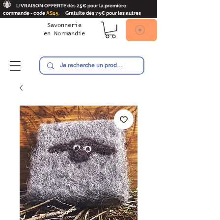
🐝
LIVRAISON OFFERTE dès 25€ pour la première
commande - code
AS25.
Gratuite dès 75€ pour les autres
Savonnerie
en
Normandie
Ambroise