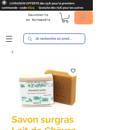
🐝
LIVRAISON OFFERTE dès 25€ pour la première
commande - code
AS25.
Gratuite dès 75€ pour les autres
Savonnerie
en
Normandie
Ambroise
Savon surgras