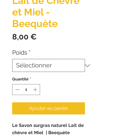
Lait de Chèvre
et Miel -
Beequète
Prix
8,00 €
Poids
*
Quantité
*
Ajouter au panier
Le Savon surgras naturel Lait de
chèvre et Miel | Beequète