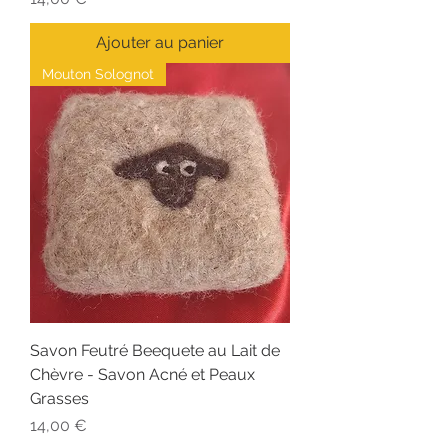
Ajouter au panier
Mouton Solognot
Savon Feutré Beequete au Lait de
Chèvre - Savon Acné et Peaux
Grasses
Prix
14,00 €