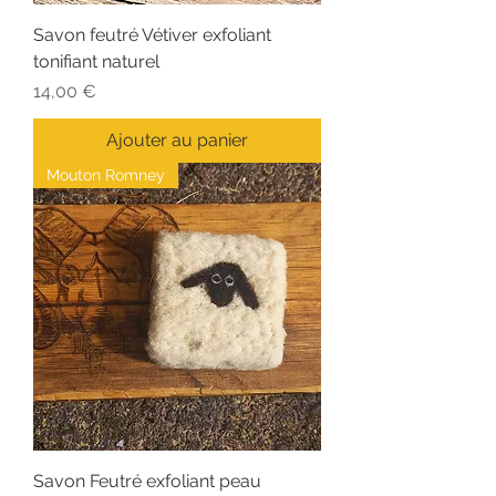
Savon feutré Vétiver exfoliant
tonifiant naturel
Prix
14,00 €
Ajouter au panier
Mouton Romney
Savon Feutré exfoliant peau