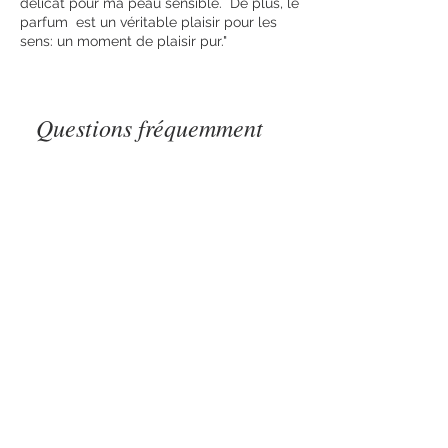
délicat pour ma peau sensible. De plus, le
parfum est un véritable plaisir pour les
sens: un moment de plaisir pur."
Questions fréquemment
posées
Livraison - frais de port
Savons feutrés
Quels sont les frais de
livraison pour les
commandes en France
métropolitaine ?