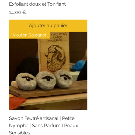
Exfoliant doux et Tonifiant
Prix
14,00 €
Ajouter au panier
Mouton Solognot
Savon Feutré artisanal | Petite
Nymphe | Sans Parfum l Peaux
Sensibles