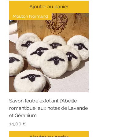
Ajouter au panier
Mouton Normand
Savon feutré exfoliant l'Abeille
romantique, aux notes de Lavande
et Géranium
Prix
14,00 €