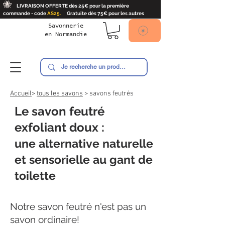
🐝
LIVRAISON OFFERTE dès 25€ pour la première
commande - code
AS25.
Gratuite dès 75€ pour les autres
Savonnerie
en
Normandie
Ambroise
Accueil
>
tous les savons
> savons feutrés
Le savon feutré
exfoliant doux :
une alternative naturelle
et sensorielle au gant de
toilette
Notre savon feutré n'est pas un
savon ordinaire!