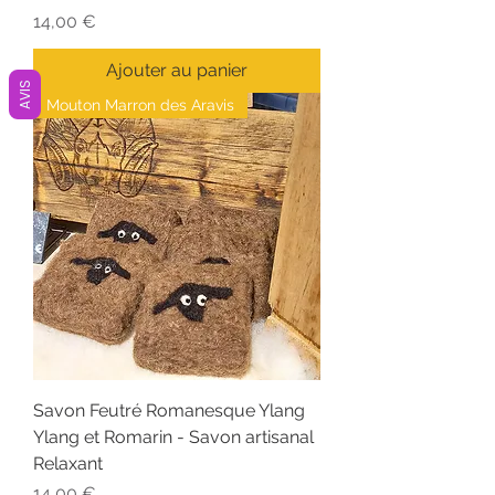
Prix
14,00 €
Ajouter au panier
AVIS
Mouton Marron des Aravis
Savon Feutré Romanesque Ylang
Ylang et Romarin - Savon artisanal
Relaxant
Prix
14,00 €