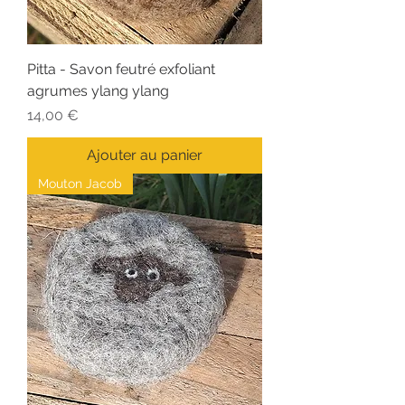
Pitta - Savon feutré exfoliant
agrumes ylang ylang
Prix
14,00 €
Ajouter au panier
Mouton Jacob