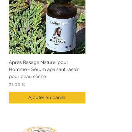
Après Rasage Naturel pour
Homme - Sérum apaisant rasoir
pour peau sèche
Prix
21,00 €
Ajouter au panier