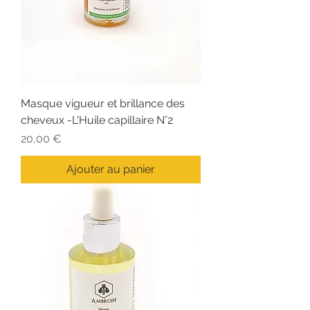
Masque vigueur et brillance des
cheveux -L'Huile capillaire N°2
Prix
20,00 €
Ajouter au panier