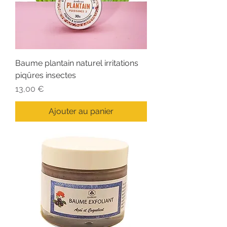
Baume plantain naturel irritations
piqûres insectes
Prix
13,00 €
Ajouter au panier