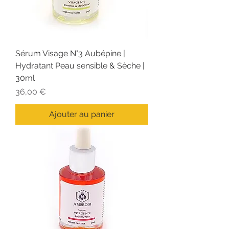
Sérum Visage N°3 Aubépine |
Hydratant Peau sensible & Sèche |
30ml
Prix
36,00 €
Ajouter au panier