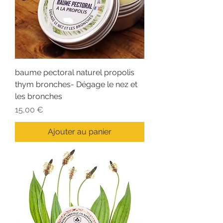
baume pectoral naturel propolis
thym bronches- Dégage le nez et
les bronches
Prix
15,00 €
Ajouter au panier