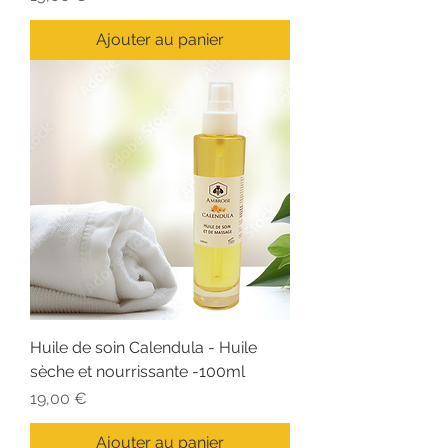
Ajouter au panier
Huile de soin Calendula - Huile
sèche et nourrissante -100ml
Prix
19,00 €
Ajouter au panier