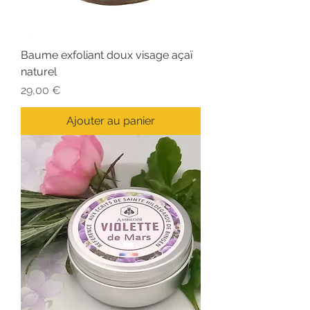
Baume exfoliant doux visage açaï
naturel
Prix
29,00 €
Ajouter au panier