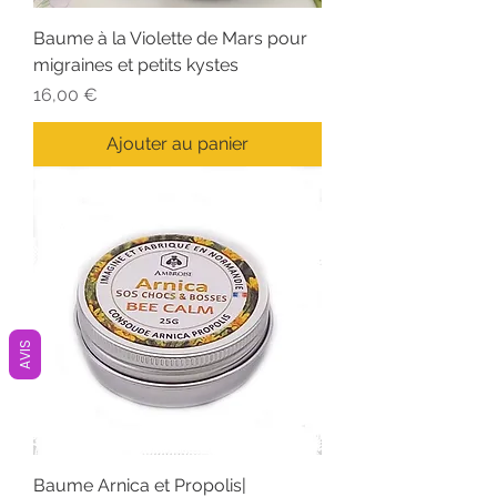
Baume à la Violette de Mars pour
migraines et petits kystes
Prix
16,00 €
Ajouter au panier
AVIS
Baume Arnica et Propolis|