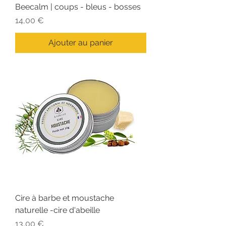
Beecalm | coups - bleus - bosses
Prix
14,00 €
Ajouter au panier
Cire à barbe et moustache
naturelle -cire d'abeille
Prix
13,00 €