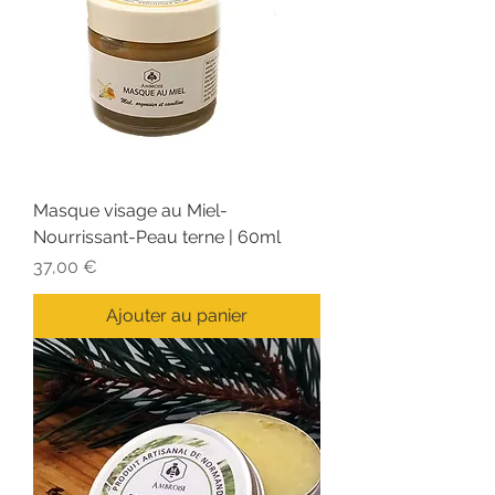
Masque visage au Miel-
Nourrissant-Peau terne | 60ml
Prix
37,00 €
Ajouter au panier