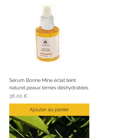
Sérum Bonne Mine éclat teint
naturel peaux ternes déshydratées
Prix
36,00 €
Ajouter au panier