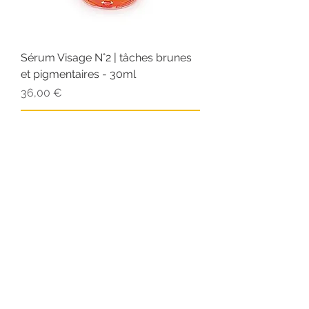
Sérum Visage N°2 | tâches brunes
et pigmentaires - 30ml
Prix
36,00 €
Ajouter au panier
Voir plus
Articles similaires