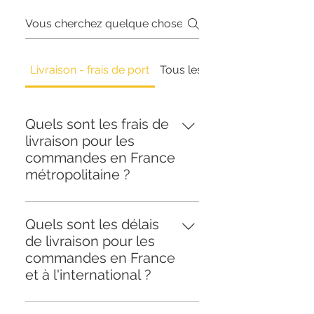
Livraison - frais de port
Tous les soins hydratants nou
Quels sont les frais de
livraison pour les
commandes en France
métropolitaine ?
Les frais de Livraison standard
pour les commandes en France
Quels sont les délais
métropolitaine varient en fonction
de livraison pour les
du montant total de la
commandes en France
commande. Pour les
et à l'international ?
commandes de moins de 75€,
Pour les commandes en France
les frais de livraison sont de