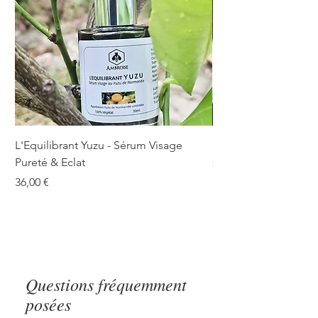
L'Equilibrant Yuzu - Sérum Visage
Bouclier d'été - Anti
Pureté & Eclat
sec & mat
Prix
Prix
36,00 €
15,00 €
Questions fréquemment
posées