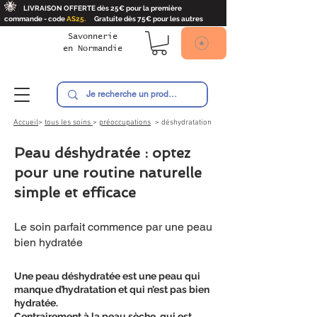
🐝
LIVRAISON OFFERTE dès 25€ pour la première
commande - code
AS25.
Gratuite dès 75€ pour les autres
Savonnerie
en
Normandie
Ambroise
Accueil
>
tous les soins
>
préoccupations
> déshydratation
Peau déshydratée : optez
pour une routine naturelle
simple et efficace
Le soin parfait commence par une peau
bien hydratée
Une peau déshydratée est une peau qui
manque d’hydratation et qui n’est pas bien
hydratée.
Contrairement à la peau sèche, qui est