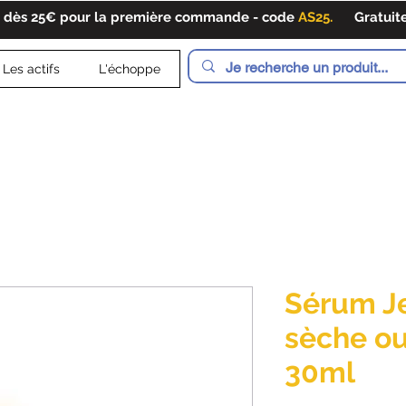
 dès 25€ pour la première commande - code
AS25.
Gratuite d
Les actifs
L'échoppe
Sérum J
sèche ou
30ml