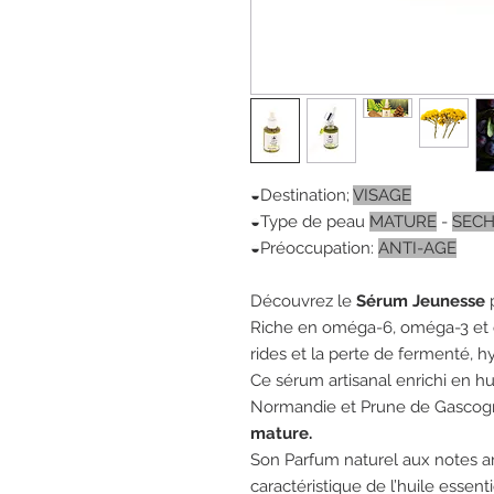
◒Destination;
VISAGE
◒Type de peau
MATURE
-
SEC
◒Préoccupation:
ANTI-AGE
Découvrez le
Sérum Jeunesse
p
Riche en oméga-6, oméga-3 et om
rides et la perte de fermenté, h
Ce sérum artisanal enrichi en h
Normandie et Prune de Gascogne
mature.
Son Parfum naturel aux
notes a
caractéristique de l’huile essen