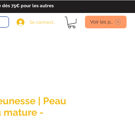
ès 75€ pour les autres
Voir les points
Se connecter
eunesse | Peau
 mature -