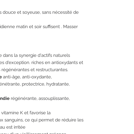
l'apparition de bout
substituer. Elles n’en
les qualités des prod
serez remboursé(e) d
d’Ambroise Savonnerie
vient simplement du
lus douce et soyeuse, sans nécessité de
des frais de livraiso
dans un but thérapeut
n’est utilisé pour le
cas de retour partiel)
CONSERVATION
professionnel de sant
Ces variations sont 
dienne matin et soir suffisent . Masser
Conserver à l'abri de
des végétaux.
idéalement dans un
PAO 6mois
INCI
e dans la synergie d'actifs naturels
Cannabis Sativa See
oil*, Prunus Domesti
s d'exception. riches en antioxydants et
Oil*, Rosmarinus Offi
 régénérantes et restructurantes.
Italicum Flower oil,*
e
anti-âge, anti-oxydante,
Limonene** Linalool*
énétrante, protectrice, hydratante,
100% des produits so
andie
régénérante, assouplissante,
* ingrédients issus d
** naturellent présen
 vitamine K et favorise la
ux sanguins, ce qui permet de réduire les
u est irritée