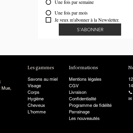
Une fois par semaine
Une fois par mois
Je veux m'abonner à la Newsletter.
S'ABONNER
Les gammes
Informations
N
Savons au miel
Mentions légales
12
x
Visage
CGV
14
t Mue,
Corps
Livraison
📞
Hygiène
Confidentialité
Cheveux
Programme de fidélité
L'homme
Parrainage
Les nouveautés