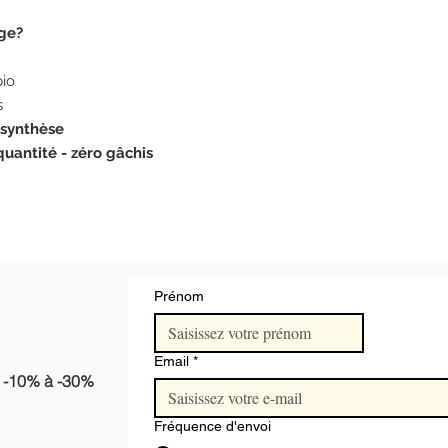
age?
bio
s
 synthèse
quantité - zéro gâchis
Prénom
Email
*
e
-10% à -30%
Fréquence d'envoi