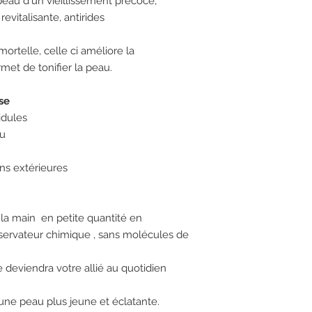
peau d'un vieillissement précoce,
revitalisante, antirides
mortelle, celle ci améliore la
met de tonifier la peau.
se
idules
au
ns extérieures
 la main en petite quantité en
servateur chimique , sans molécules de
 deviendra votre allié au quotidien
 une peau plus jeune et éclatante.