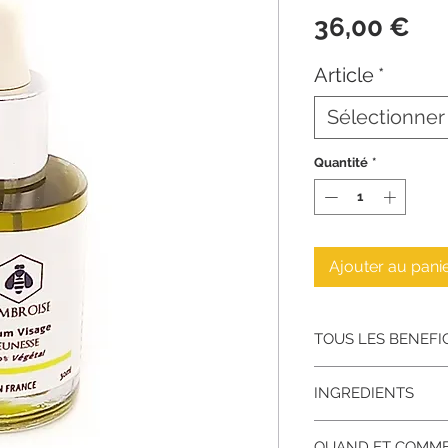
Pri
36,00 €
Article
*
Sélectionner
Quantité
*
Ajouter au pani
TOUS LES BENEFI
remplace une cr
INGREDIENTS
sans eau, sans c
synthétiques
6 ingrédients França
prévient l'apparit